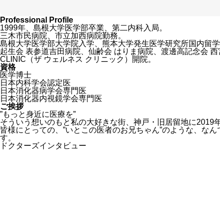
Professional Profile
1999年、島根大学医学部卒業、第二内科入局。
三木市民病院、市立加西病院勤務。
島根大学医学部大学院入学、熊本大学発生医学研究所国内留学
起生会 表参道吉田病院、仙齢会 はりま病院、渡邊高記念会 西宮渡
CLINIC（ザ ウェルネス クリニック）開院。
資格
医学博士
日本内科学会認定医
日本消化器病学会専門医
日本消化器内視鏡学会専門医
ご挨拶
”もっと身近に医療を”
そういう想いのもと私の大好きな街、神戸・旧居留地に2019
皆様にとっての、”いとこの医者のお兄ちゃん”のような、な
す。
ドクターズインタビュー