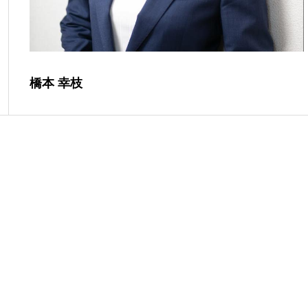
橋本 幸枝
出し
見出し
見出し
サブ見出し