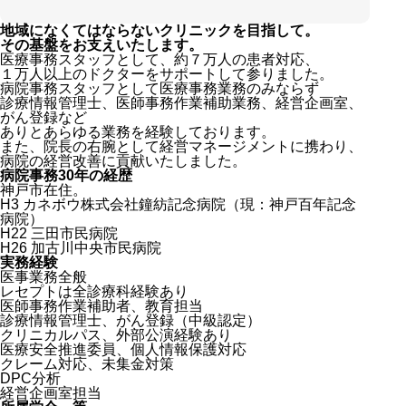
地域になくてはならないクリニックを目指して。
その基盤をお支えいたします。
医療事務スタッフとして、約７万人の患者対応、
１万人以上のドクターをサポートして参りました。
病院事務スタッフとして医療事務業務のみならず
診療情報管理士、医師事務作業補助業務、経営企画室、
がん登録など
ありとあらゆる業務を経験しております。
また、院長の右腕として経営マネージメントに携わり、
病院の経営改善に貢献いたしました。
病院事務30年の経歴
神戸市在住。
H3 カネボウ株式会社鐘紡記念病院（現：神戸百年記念
病院）
H22 三田市民病院
H26 加古川中央市民病院
実務経験
医事業務全般
レセプトは全診療科経験あり
医師事務作業補助者、教育担当
診療情報管理士、がん登録（中級認定）
クリニカルパス、外部公演経験あり
医療安全推進委員、個人情報保護対応
クレーム対応、未集金対策
DPC分析
経営企画室担当