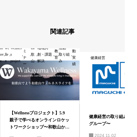
ョ
ン
関連記事
セ
活
m
we
Wellnes
和
地域共
活動・
ミ
教
動
ov
,
lle
,
s
,
,
歌
,
創・課題
,
,
取り組
,
ナ
育
実
健康経営
e
x
project
山
解決
み
ー
績
【Wellnessプロジェクト】5.9
健康経営の取り組み事例
親子で学べるオンラインロケッ
グループ〜
トワークショップ〜和歌山から
宇宙へ〜
2024.11.02