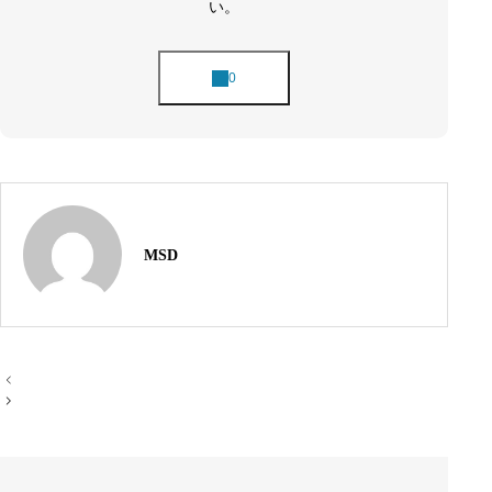
い。
地域になくてはならないクリニックを目指して。その
基盤をお支えいたします。
病院事務30年の経歴
実務経験
所属学会、等
実務経験30年は、私の財産です。
MSD
投
稿
ナ
ビ
ゲ
ー
シ