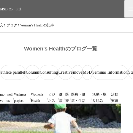
MSD Co., Ltd.
HOME
ブログ
Women’s Healthの記事
Women's Healthのブログ一覧
athlete parallel
Column
Consulting
Creative
move
MSD
Seminar Information
St
mo
well
Wellness
Women's
ビジ
健
医
医療・健
活動・取
活動
,
,
,
,
,
,
,
,
,
ve
ex
project
Health
ネス
康
療
康・生活
り組み
実績