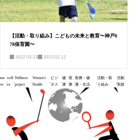
【活動・取り組み】こどもの未来と教育〜神戸0
78保育園〜
2022.03.23
2023.02.12
mo
well
Wellness
Women's
ビジ
健
医
医療・健
活動・取
活動
,
,
,
,
,
,
,
,
,
ve
ex
project
Health
ネス
康
療
康・生活
り組み
実績