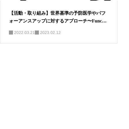
【活動・取り組み】世界基準の予防医学やパフ
ォーアンスアップに対するアプローチ〜FuncPy
sio from N.Y〜
2022.03.21
2023.02.12
見出し
サブ見出し
見出し
サブ見出し